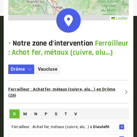
Leaflet
-
Notre
zone d'intervention
Ferrailleur
: Achat fer, métaux (cuivre, alu...)
Drôme
Vaucluse
Ferrailleur : Achat fer, métaux (cuivre, alu...) en Drôme
(26)
D
M
N
P
S
T
V
Ferrailleur : Achat fer, métaux (cuivre, alu...) à
Dieulefit