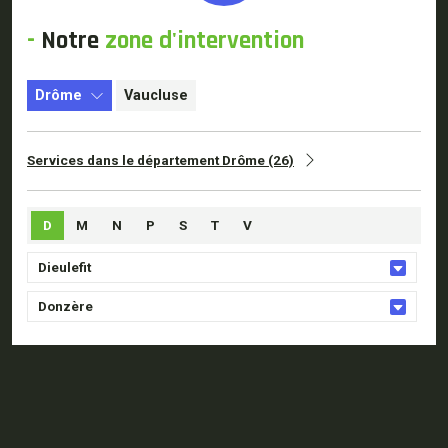
-
Notre
zone d'intervention
Drôme
Vaucluse
Services dans le département Drôme (26)
D
M
N
P
S
T
V
Dieulefit
Donzère