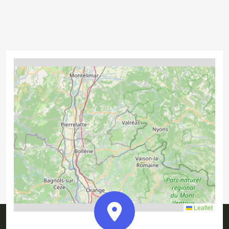
4
2
2
Leaflet