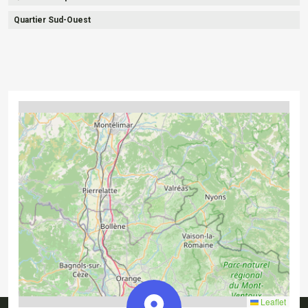
Quartier Sud-Ouest
4
2
2
Leaflet