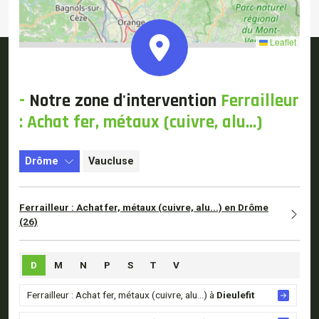
Leaflet
-
Notre
zone d'intervention
Ferrailleur
: Achat fer, métaux (cuivre, alu...)
Drôme
Vaucluse
Ferrailleur : Achat fer, métaux (cuivre, alu...) en Drôme
(26)
D
M
N
P
S
T
V
Ferrailleur : Achat fer, métaux (cuivre, alu...) à
Dieulefit