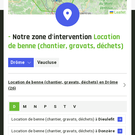
Leaflet
-
Notre
zone d'intervention
Location
de benne (chantier, gravats, déchets)
Drôme
Vaucluse
Location de benne (chantier, gravats, déchets) en Drôme
(26)
D
M
N
P
S
T
V
Location de benne (chantier, gravats, déchets) à
Dieulefit
Location de benne (chantier, gravats, déchets) à
Donzère